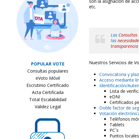
son la asignación de acc
etc.
Las
Consultas
las
necesidade
transparencia
Nuestros Servicios de Vo
POPULAR VOTE
Consultas populares
Convocatoria y pla
eVoto Móvil
Acceso mediante li
Escrutinio Certificado
Identificación/Auten
Lista de verifi
Acta Certificada
eDNI
Total Escalabilidad
Certificados 
Validez Legal
Doble factor de se
Votación electrónic
Teléfonos móv
Tablets
PC´s
Puntos locales