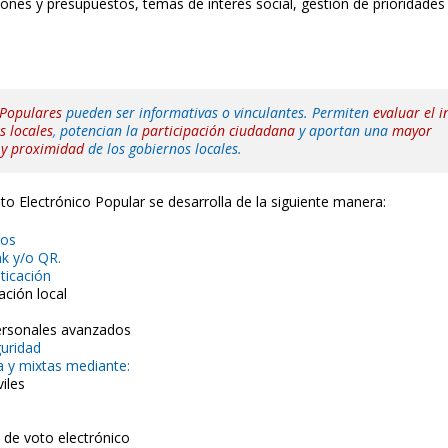
iones y presupuestos, temas de interés social, gestión de prioridades
 Populares
pueden ser informativas o vinculantes. Permiten
evaluar el i
s locales
,
potencian la
participación ciudadana
y aportan una
mayor
 y proximidad
de los
gobiernos locales.
to Electrónico Popular se desarrolla de la siguiente manera:
zos
nk y/o QR.
ticación
cación local
personales avanzados
guridad
a y mixtas mediante:
iles
 de voto electrónico