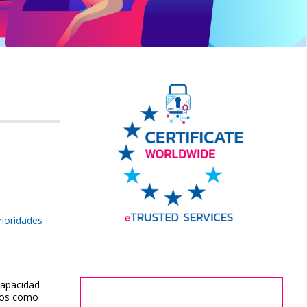
rioridades
capacidad
tos como