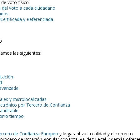
 de voto físico
ío del voto a cada ciudadano
tados
Certificada y Referenciada
O
camos las siguientes:
ntación
d
 avanzada
ales y microlocalizadas
ctrónico por Tercero de Confianza
auditable
orro tiempo
ercero de Confianza Europeo
y le garantiza la calidad y el correcto
 proceso de Votación Popular con total Validez Legal. Además ofrec