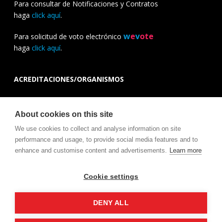
Para consultar de Notificaciones y Contratos
haga
click aquí
.
w
e
v
ote
Para solicitud de voto electrónico
haga
click aquí
.
ACREDITACIONES/ORGANISMOS
About cookies on this site
We use cookies to collect and analyse information on site
performance and usage, to provide social media features and to
enhance and customise content and advertisements.
Learn more
Cookie settings
DENY ALL